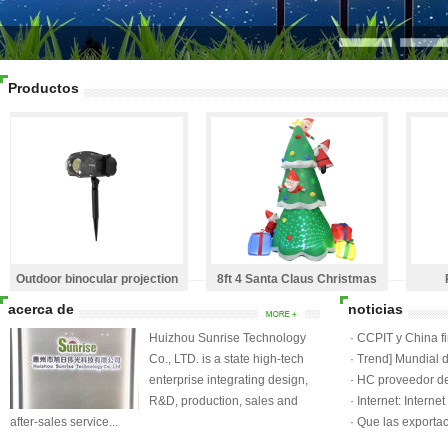
Productos
Outdoor binocular projection
8ft 4 Santa Claus Christmas
Ro
lamp
trees (snowflakes)
acerca de
noticias
Huizhou Sunrise Technology
·
CCPIT y China 
Co., LTD. is a state high-tech
entendimiento en
·
Trend] Mundial d
enterprise integrating design,
Wuzhen, Tema del
·
HC proveedor de
R&D, production, sales and
temperatura mund
de comercio en lí
·
Internet: Interne
after-sales service...
O2O industrias tr
·
Que las exporta
un nuevo récord p