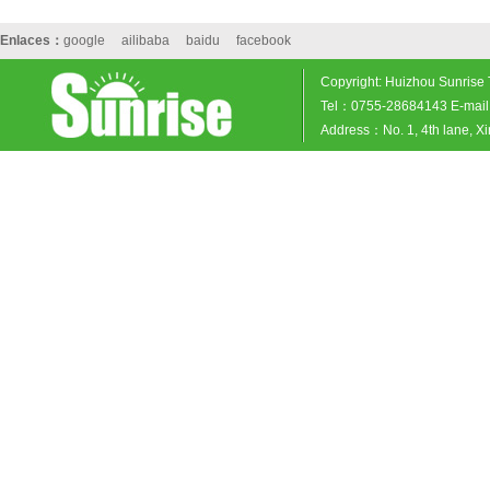
Enlaces：
google
ailibaba
baidu
facebook
Copyright: Huizhou Sunrise 
Tel：0755-28684143 E-mail
Address：No. 1, 4th lane, X